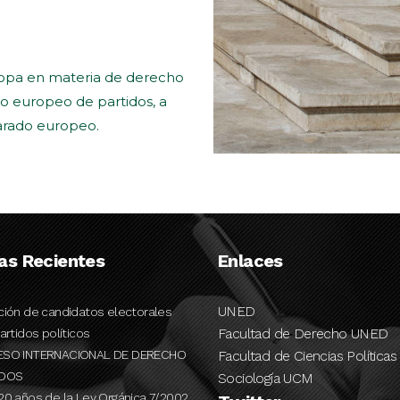
uropa en materia de derecho
ho europeo de partidos, a
arado europeo.
ias Recientes
Enlaces
UNED
ción de candidatos electorales
Facultad de Derecho UNED
artidos políticos
ESO INTERNACIONAL DE DERECHO
Facultad de Ciencias Políticas
IDOS
Sociología UCM
20 años de la Ley Orgánica 7/2002