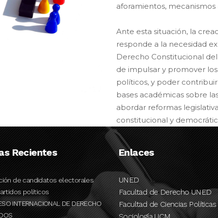
aforamientos, mecanismos d
Ante esta situación, la crea
responde a la necesidad e
Derecho Constitucional de
de impulsar y promover los 
políticos, y poder contribui
bases académicas sobre las
abordar reformas legislativa
constitucional y democrática
ias Recientes
Enlaces
UNED
ción de candidatos electorales
Facultad de Derecho UNED
artidos políticos
ESO INTERNACIONAL DE DERECHO
Facultad de Ciencias Políticas
IDOS
Sociología UCM