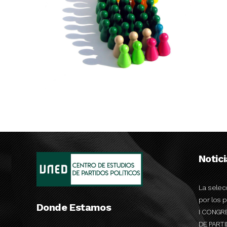
Notic
La selec
por los p
Donde Estamos
I CONGR
DE PART