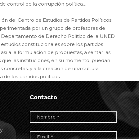
e control de la corrupción política…
ción del Centro de Estudios de Partidos Políticos
xperimentada por un grupo de profesores de
l Departamento de Derecho Político de la UNED
estudios constitucionales sobre los partidos
r así a la formulación de propuestas, a sentar las
 que las instituciones, en su momento, puedan
s concretas, y a la creación de una cultura
 de los partidos políticos.
Contacto
 y