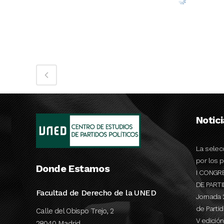
Notic
La selec
por los p
Donde Estamos
I CONGR
DE PART
Facultad de Derecho de la UNED
Jornada 
de Partid
Calle del Obispo Trejo, 2
V edició
28040 Madrid